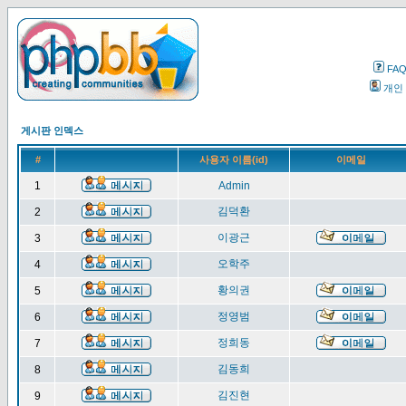
FA
개인
게시판 인덱스
#
사용자 이름(id)
이메일
1
Admin
김덕환
2
이광근
3
오학주
4
황의권
5
정영범
6
정희동
7
김동희
8
김진현
9