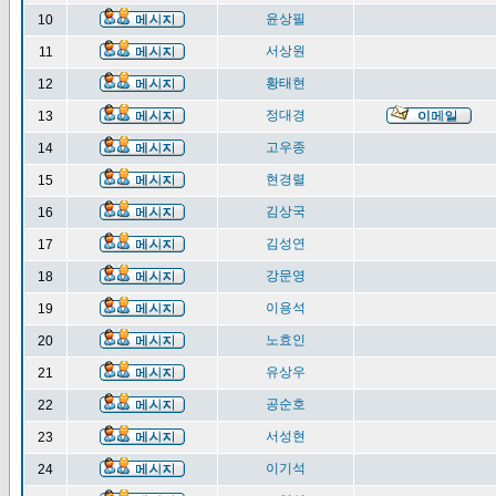
윤상필
10
서상원
11
황태현
12
정대경
13
고우종
14
현경렬
15
김상국
16
김성연
17
강문영
18
이용석
19
노효인
20
유상우
21
공순호
22
서성현
23
이기석
24