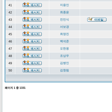
지용인
41
최종윤
42
진민식
43
서보경
44
최영진
45
백석준
46
오한웅
47
조상우
48
김병인
49
김청림
50
페이지
1
중
1331