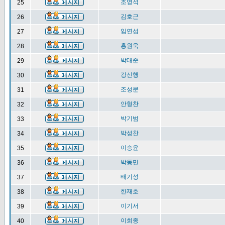
조영석
25
김호근
26
임연섭
27
홍원욱
28
박대준
29
강신행
30
조성문
31
안형찬
32
박기범
33
박성찬
34
이승윤
35
박동민
36
배기성
37
한재호
38
이기서
39
이희종
40