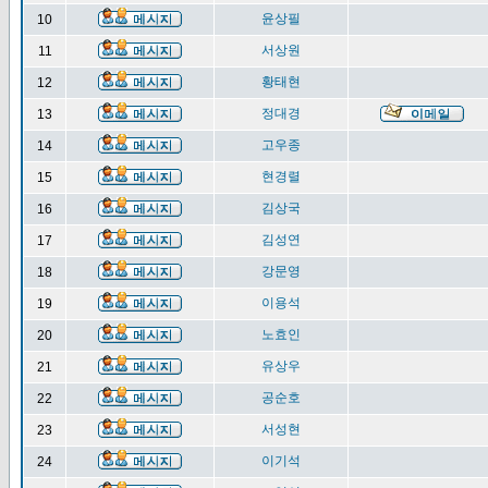
윤상필
10
서상원
11
황태현
12
정대경
13
고우종
14
현경렬
15
김상국
16
김성연
17
강문영
18
이용석
19
노효인
20
유상우
21
공순호
22
서성현
23
이기석
24