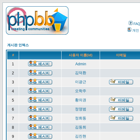
FA
개인
게시판 인덱스
#
사용자 이름(id)
이메일
1
Admin
김덕환
2
이광근
3
오학주
4
황의권
5
정영범
6
정희동
7
김동희
8
김진현
9