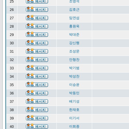
조영석
25
김호근
26
임연섭
27
홍원욱
28
박대준
29
강신행
30
조성문
31
안형찬
32
박기범
33
박성찬
34
이승윤
35
박동민
36
배기성
37
한재호
38
이기서
39
이희종
40