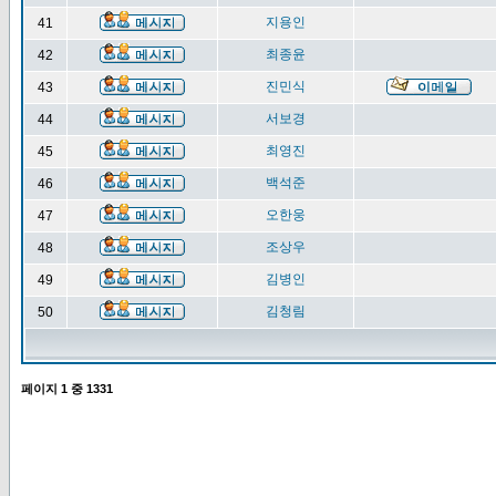
지용인
41
최종윤
42
진민식
43
서보경
44
최영진
45
백석준
46
오한웅
47
조상우
48
김병인
49
김청림
50
페이지
1
중
1331