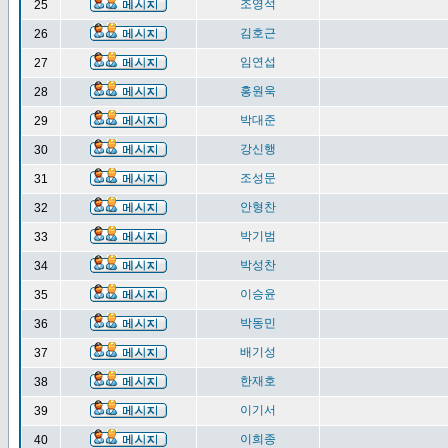
조영석
25
김호근
26
임연섭
27
홍원욱
28
박대준
29
강신행
30
조성문
31
안형찬
32
박기범
33
박성찬
34
이승윤
35
박동민
36
배기성
37
한재호
38
이기서
39
이희종
40