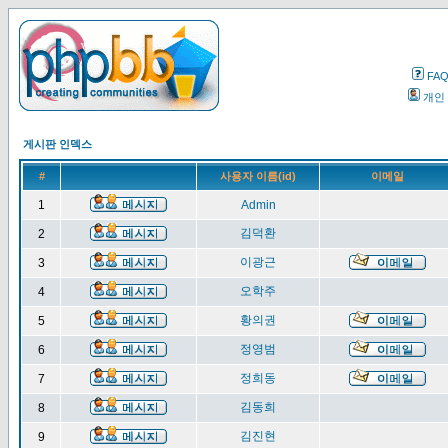
FA
개인
게시판 인덱스
#
사용자 이름(id)
이메일
1
Admin
김덕환
2
이광근
3
오학주
4
황의권
5
정영범
6
정희동
7
김동희
8
김진현
9