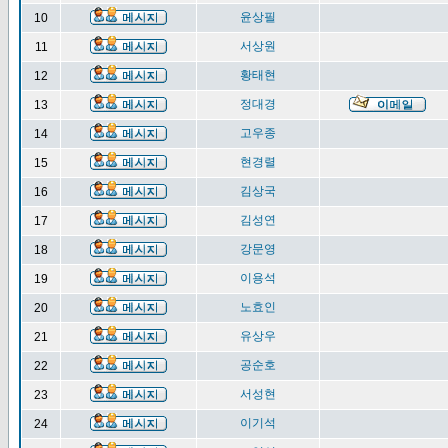
윤상필
10
서상원
11
황태현
12
정대경
13
고우종
14
현경렬
15
김상국
16
김성연
17
강문영
18
이용석
19
노효인
20
유상우
21
공순호
22
서성현
23
이기석
24