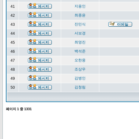
지용인
41
최종윤
42
진민식
43
서보경
44
최영진
45
백석준
46
오한웅
47
조상우
48
김병인
49
김청림
50
페이지
1
중
1331