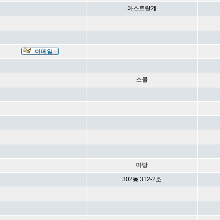
아스트랄계
스쿨
마방
302동 312-2호