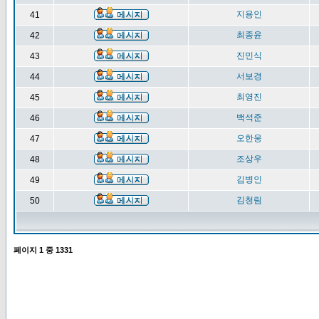
지용인
41
최종윤
42
진민식
43
서보경
44
최영진
45
백석준
46
오한웅
47
조상우
48
김병인
49
김청림
50
페이지
1
중
1331