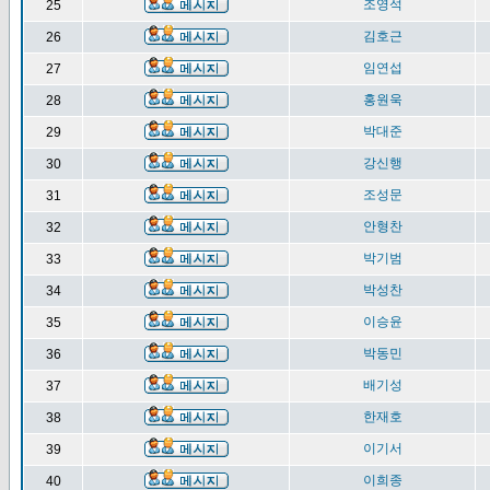
조영석
25
김호근
26
임연섭
27
홍원욱
28
박대준
29
강신행
30
조성문
31
안형찬
32
박기범
33
박성찬
34
이승윤
35
박동민
36
배기성
37
한재호
38
이기서
39
이희종
40