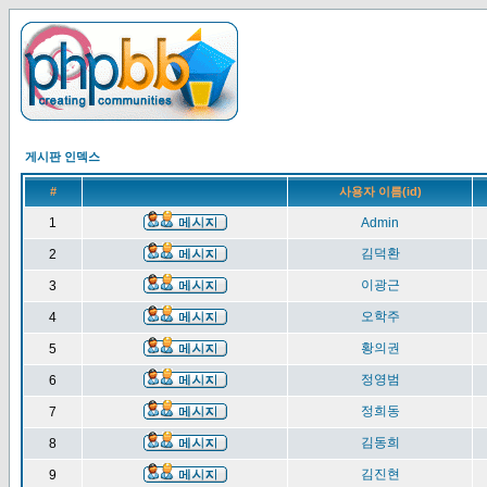
게시판 인덱스
#
사용자 이름(id)
1
Admin
김덕환
2
이광근
3
오학주
4
황의권
5
정영범
6
정희동
7
김동희
8
김진현
9