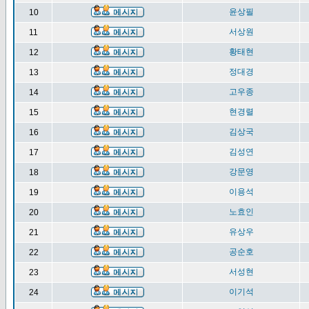
윤상필
10
서상원
11
황태현
12
정대경
13
고우종
14
현경렬
15
김상국
16
김성연
17
강문영
18
이용석
19
노효인
20
유상우
21
공순호
22
서성현
23
이기석
24