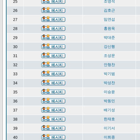
조영석
25
김호근
26
임연섭
27
홍원욱
28
박대준
29
강신행
30
조성문
31
안형찬
32
박기범
33
박성찬
34
이승윤
35
박동민
36
배기성
37
한재호
38
이기서
39
이희종
40