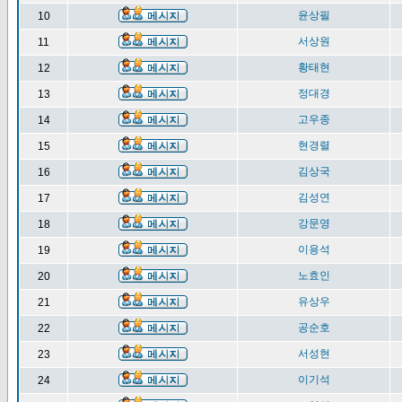
윤상필
10
서상원
11
황태현
12
정대경
13
고우종
14
현경렬
15
김상국
16
김성연
17
강문영
18
이용석
19
노효인
20
유상우
21
공순호
22
서성현
23
이기석
24