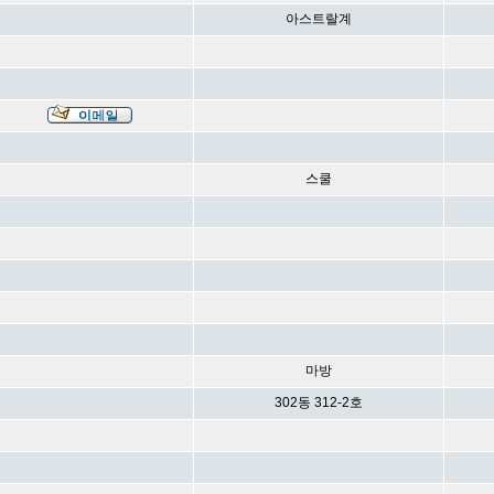
아스트랄계
스쿨
마방
302동 312-2호