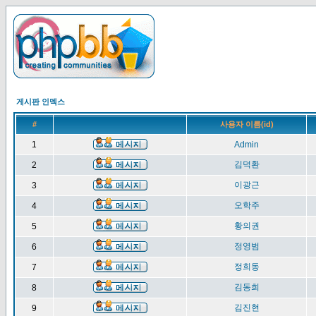
게시판 인덱스
#
사용자 이름(id)
1
Admin
김덕환
2
이광근
3
오학주
4
황의권
5
정영범
6
정희동
7
김동희
8
김진현
9