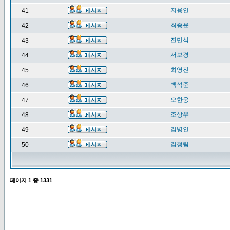
지용인
41
최종윤
42
진민식
43
서보경
44
최영진
45
백석준
46
오한웅
47
조상우
48
김병인
49
김청림
50
페이지
1
중
1331