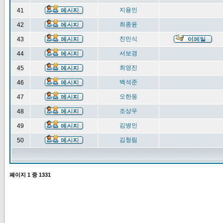
지용인
41
최종윤
42
진민식
43
서보경
44
최영진
45
백석준
46
오한웅
47
조상우
48
김병인
49
김청림
50
페이지
1
중
1331