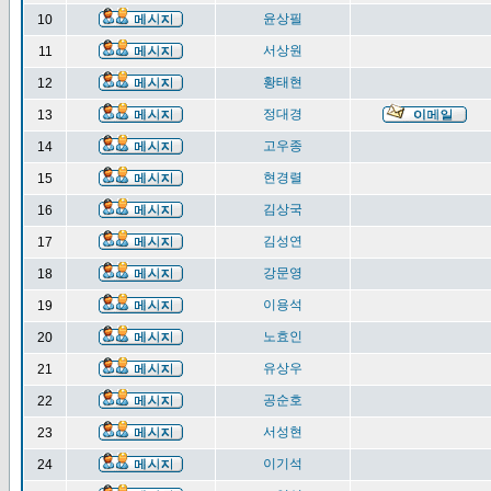
윤상필
10
서상원
11
황태현
12
정대경
13
고우종
14
현경렬
15
김상국
16
김성연
17
강문영
18
이용석
19
노효인
20
유상우
21
공순호
22
서성현
23
이기석
24