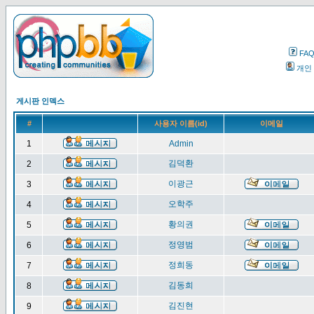
FA
개인
게시판 인덱스
#
사용자 이름(id)
이메일
1
Admin
김덕환
2
이광근
3
오학주
4
황의권
5
정영범
6
정희동
7
김동희
8
김진현
9