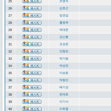
조영석
25
김호근
26
임연섭
27
홍원욱
28
박대준
29
강신행
30
조성문
31
안형찬
32
박기범
33
박성찬
34
이승윤
35
박동민
36
배기성
37
한재호
38
이기서
39
이희종
40