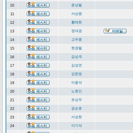
윤상필
10
서상원
11
황태현
12
정대경
13
고우종
14
현경렬
15
김상국
16
김성연
17
강문영
18
이용석
19
노효인
20
유상우
21
공순호
22
서성현
23
이기석
24