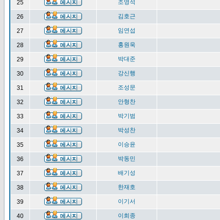
조영석
25
김호근
26
임연섭
27
홍원욱
28
박대준
29
강신행
30
조성문
31
안형찬
32
박기범
33
박성찬
34
이승윤
35
박동민
36
배기성
37
한재호
38
이기서
39
이희종
40