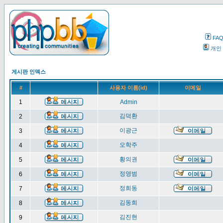
FA
개인
게시판 인덱스
#
사용자 이름(id)
이메일
1
Admin
김덕환
2
이광근
3
오학주
4
황의권
5
정영범
6
정희동
7
김동희
8
김진현
9