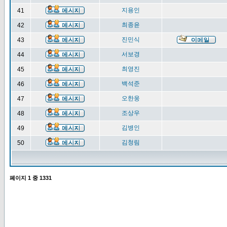
지용인
41
최종윤
42
진민식
43
서보경
44
최영진
45
백석준
46
오한웅
47
조상우
48
김병인
49
김청림
50
페이지
1
중
1331