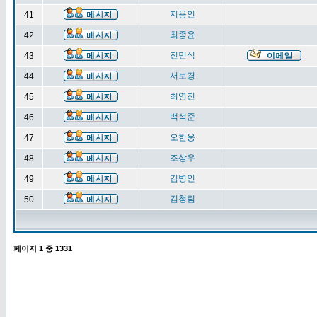
지용인
41
최종윤
42
진민식
43
서보경
44
최영진
45
백석준
46
오한웅
47
조상우
48
김병인
49
김청림
50
페이지
1
중
1331