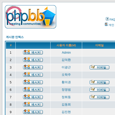
FA
개인
게시판 인덱스
#
사용자 이름(id)
이메일
1
Admin
김덕환
2
이광근
3
오학주
4
황의권
5
정영범
6
정희동
7
김동희
8
김진현
9