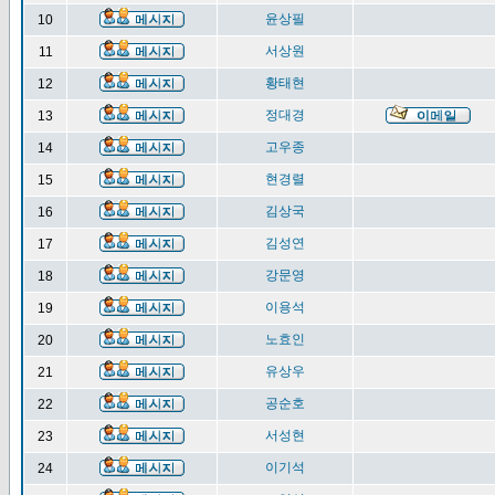
윤상필
10
서상원
11
황태현
12
정대경
13
고우종
14
현경렬
15
김상국
16
김성연
17
강문영
18
이용석
19
노효인
20
유상우
21
공순호
22
서성현
23
이기석
24