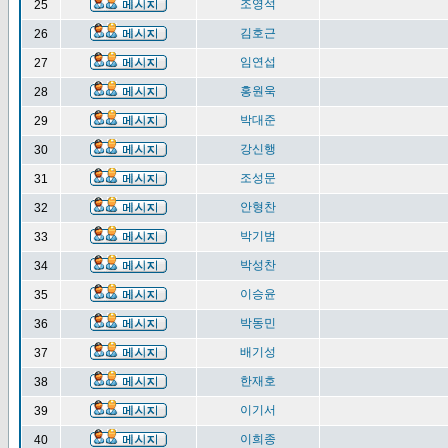
조영석
25
김호근
26
임연섭
27
홍원욱
28
박대준
29
강신행
30
조성문
31
안형찬
32
박기범
33
박성찬
34
이승윤
35
박동민
36
배기성
37
한재호
38
이기서
39
이희종
40