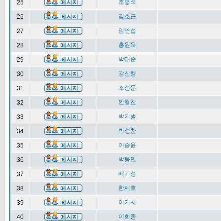
조영석
25
김호근
26
임연섭
27
홍원욱
28
박대준
29
강신행
30
조성문
31
안형찬
32
박기범
33
박성찬
34
이승윤
35
박동민
36
배기성
37
한재호
38
이기서
39
이희종
40