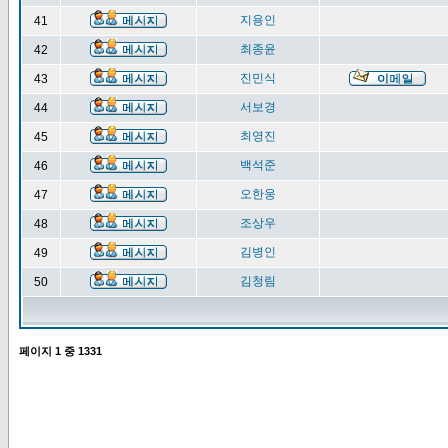
지용인
41
최종윤
42
진민식
43
서보경
44
최영진
45
백석준
46
오한웅
47
조상우
48
김병인
49
김청림
50
페이지
1
중
1331