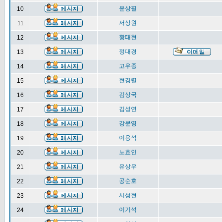
윤상필
10
서상원
11
황태현
12
정대경
13
고우종
14
현경렬
15
김상국
16
김성연
17
강문영
18
이용석
19
노효인
20
유상우
21
공순호
22
서성현
23
이기석
24