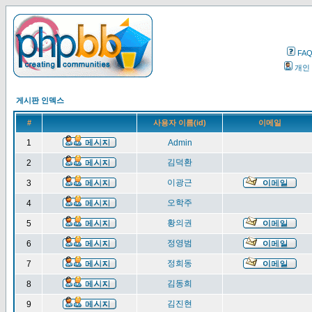
FA
개인
게시판 인덱스
#
사용자 이름(id)
이메일
1
Admin
김덕환
2
이광근
3
오학주
4
황의권
5
정영범
6
정희동
7
김동희
8
김진현
9