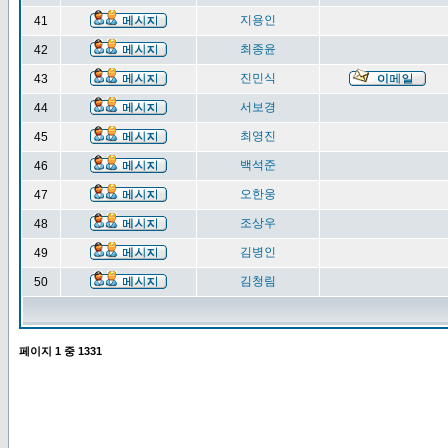
지용인
41
최종윤
42
진민식
43
서보경
44
최영진
45
백석준
46
오한웅
47
조상우
48
김병인
49
김청림
50
페이지
1
중
1331