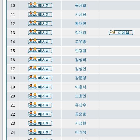
윤상필
10
서상원
11
황태현
12
정대경
13
고우종
14
현경렬
15
김상국
16
김성연
17
강문영
18
이용석
19
노효인
20
유상우
21
공순호
22
서성현
23
이기석
24