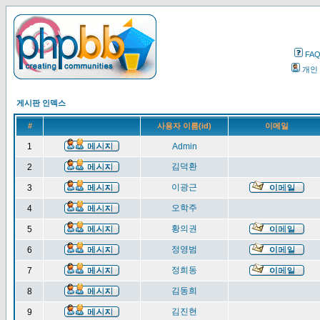
FA
개인
게시판 인덱스
#
사용자 이름(id)
이메일
1
Admin
김덕환
2
이광근
3
오학주
4
황의권
5
정영범
6
정희동
7
김동희
8
김진현
9