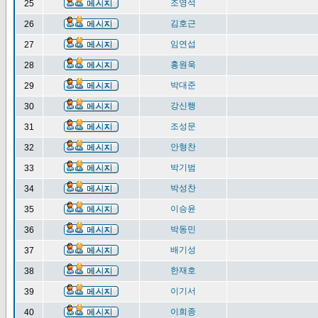
조영석
25
김호근
26
임연섭
27
홍원욱
28
박대준
29
강신행
30
조성문
31
안형찬
32
박기범
33
박성찬
34
이승윤
35
박동민
36
배기성
37
한재호
38
이기서
39
이희종
40