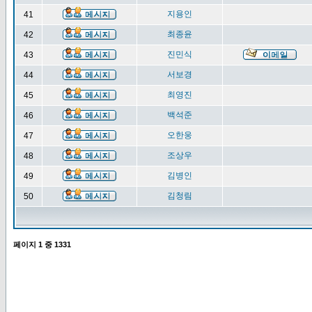
지용인
41
최종윤
42
진민식
43
서보경
44
최영진
45
백석준
46
오한웅
47
조상우
48
김병인
49
김청림
50
페이지
1
중
1331