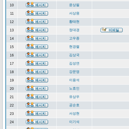
윤상필
10
서상원
11
황태현
12
정대경
13
고우종
14
현경렬
15
김상국
16
김성연
17
강문영
18
이용석
19
노효인
20
유상우
21
공순호
22
서성현
23
이기석
24