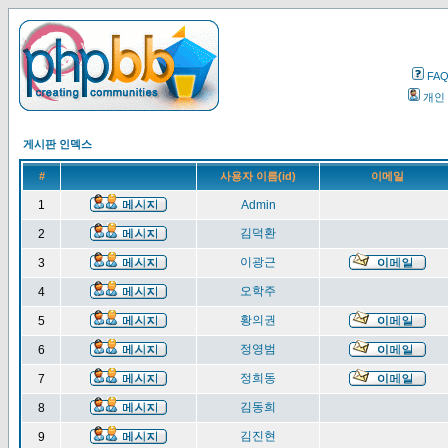
FA
개인
게시판 인덱스
#
사용자 이름(id)
이메일
1
Admin
김덕환
2
이광근
3
오학주
4
황의권
5
정영범
6
정희동
7
김동희
8
김진현
9