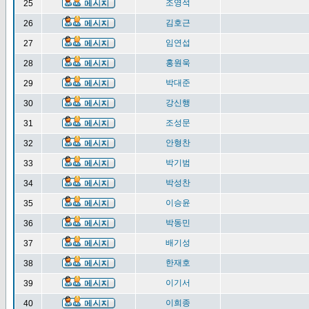
조영석
25
김호근
26
임연섭
27
홍원욱
28
박대준
29
강신행
30
조성문
31
안형찬
32
박기범
33
박성찬
34
이승윤
35
박동민
36
배기성
37
한재호
38
이기서
39
이희종
40