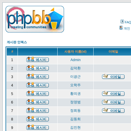
FA
개인
게시판 인덱스
#
사용자 이름(id)
이메일
1
Admin
김덕환
2
이광근
3
오학주
4
황의권
5
정영범
6
정희동
7
김동희
8
김진현
9