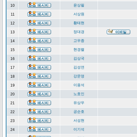
윤상필
10
서상원
11
황태현
12
정대경
13
고우종
14
현경렬
15
김상국
16
김성연
17
강문영
18
이용석
19
노효인
20
유상우
21
공순호
22
서성현
23
이기석
24