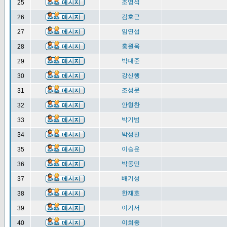
조영석
25
김호근
26
임연섭
27
홍원욱
28
박대준
29
강신행
30
조성문
31
안형찬
32
박기범
33
박성찬
34
이승윤
35
박동민
36
배기성
37
한재호
38
이기서
39
이희종
40