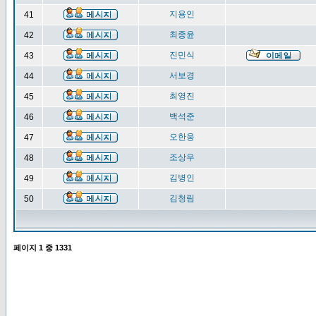
지용인
41
최종윤
42
진민식
43
서보경
44
최영진
45
백석준
46
오한웅
47
조상우
48
김병인
49
김청림
50
페이지
1
중
1331