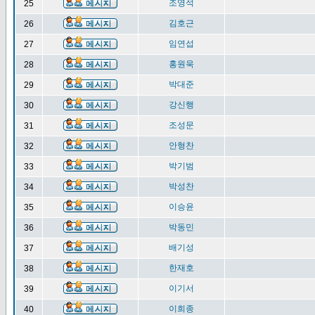
조영석
25
김호근
26
임연섭
27
홍원욱
28
박대준
29
강신행
30
조성문
31
안형찬
32
박기범
33
박성찬
34
이승윤
35
박동민
36
배기성
37
한재호
38
이기서
39
이희종
40