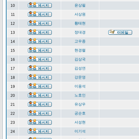
윤상필
10
서상원
11
황태현
12
정대경
13
고우종
14
현경렬
15
김상국
16
김성연
17
강문영
18
이용석
19
노효인
20
유상우
21
공순호
22
서성현
23
이기석
24