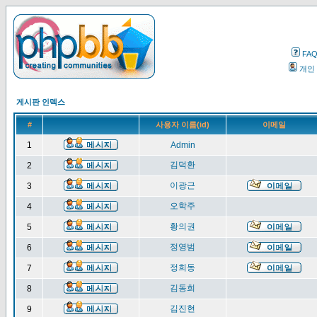
FA
개인
게시판 인덱스
#
사용자 이름(id)
이메일
1
Admin
김덕환
2
이광근
3
오학주
4
황의권
5
정영범
6
정희동
7
김동희
8
김진현
9