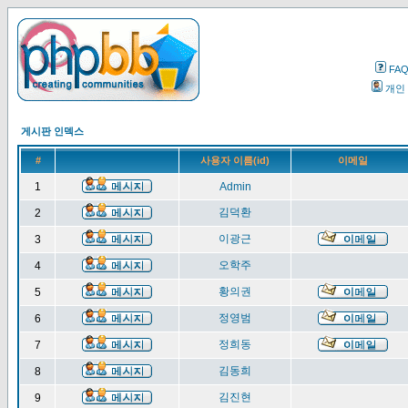
FA
개인
게시판 인덱스
#
사용자 이름(id)
이메일
1
Admin
김덕환
2
이광근
3
오학주
4
황의권
5
정영범
6
정희동
7
김동희
8
김진현
9