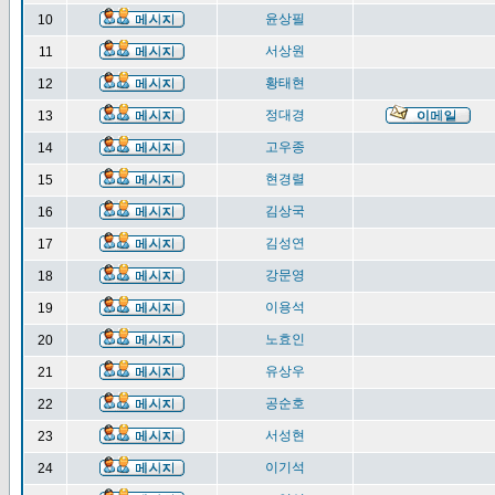
윤상필
10
서상원
11
황태현
12
정대경
13
고우종
14
현경렬
15
김상국
16
김성연
17
강문영
18
이용석
19
노효인
20
유상우
21
공순호
22
서성현
23
이기석
24