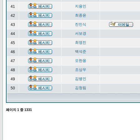
지용인
41
최종윤
42
진민식
43
서보경
44
최영진
45
백석준
46
오한웅
47
조상우
48
김병인
49
김청림
50
페이지
1
중
1331