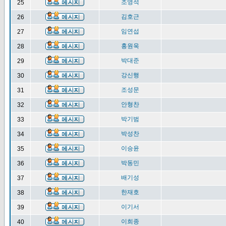
조영석
25
김호근
26
임연섭
27
홍원욱
28
박대준
29
강신행
30
조성문
31
안형찬
32
박기범
33
박성찬
34
이승윤
35
박동민
36
배기성
37
한재호
38
이기서
39
이희종
40