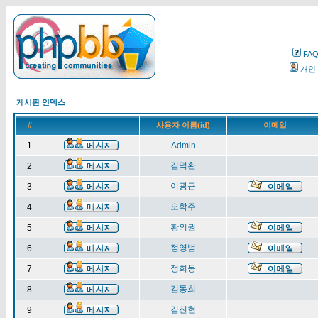
FA
개인
게시판 인덱스
#
사용자 이름(id)
이메일
1
Admin
김덕환
2
이광근
3
오학주
4
황의권
5
정영범
6
정희동
7
김동희
8
김진현
9