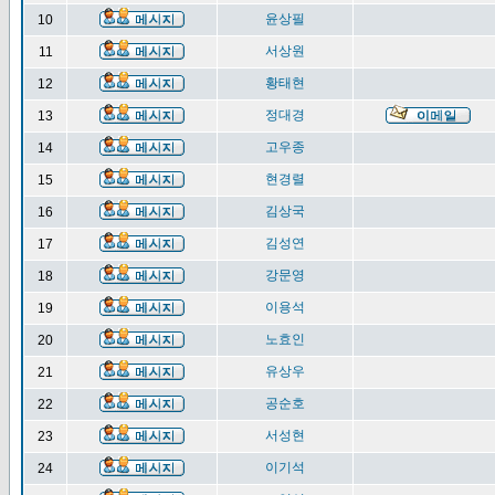
윤상필
10
서상원
11
황태현
12
정대경
13
고우종
14
현경렬
15
김상국
16
김성연
17
강문영
18
이용석
19
노효인
20
유상우
21
공순호
22
서성현
23
이기석
24