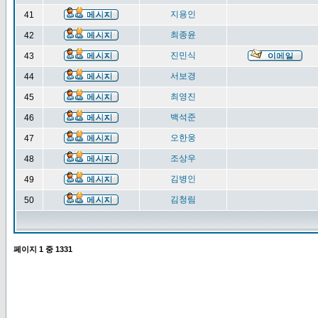
지용인
41
최종윤
42
진민식
43
서보경
44
최영진
45
백석준
46
오한웅
47
조상우
48
김병인
49
김청림
50
페이지
1
중
1331