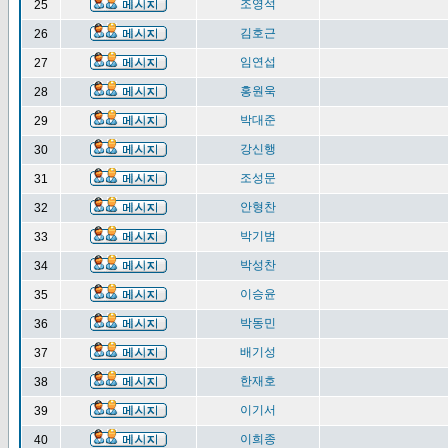
조영석
25
김호근
26
임연섭
27
홍원욱
28
박대준
29
강신행
30
조성문
31
안형찬
32
박기범
33
박성찬
34
이승윤
35
박동민
36
배기성
37
한재호
38
이기서
39
이희종
40