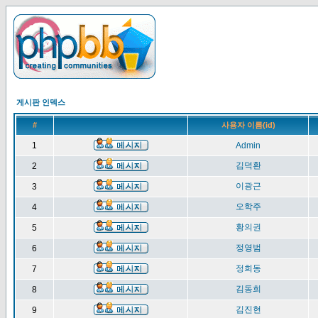
게시판 인덱스
#
사용자 이름(id)
1
Admin
김덕환
2
이광근
3
오학주
4
황의권
5
정영범
6
정희동
7
김동희
8
김진현
9