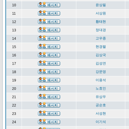
윤상필
10
서상원
11
황태현
12
정대경
13
고우종
14
현경렬
15
김상국
16
김성연
17
강문영
18
이용석
19
노효인
20
유상우
21
공순호
22
서성현
23
이기석
24