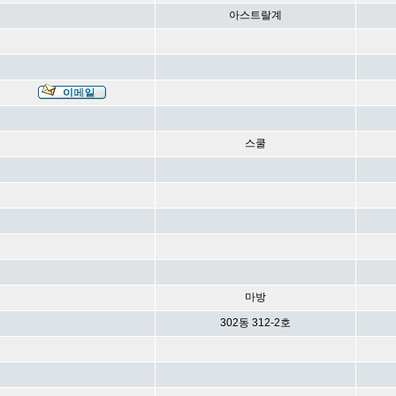
아스트랄계
스쿨
마방
302동 312-2호