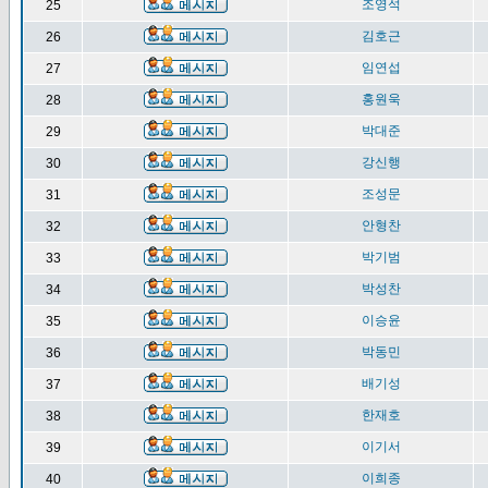
조영석
25
김호근
26
임연섭
27
홍원욱
28
박대준
29
강신행
30
조성문
31
안형찬
32
박기범
33
박성찬
34
이승윤
35
박동민
36
배기성
37
한재호
38
이기서
39
이희종
40