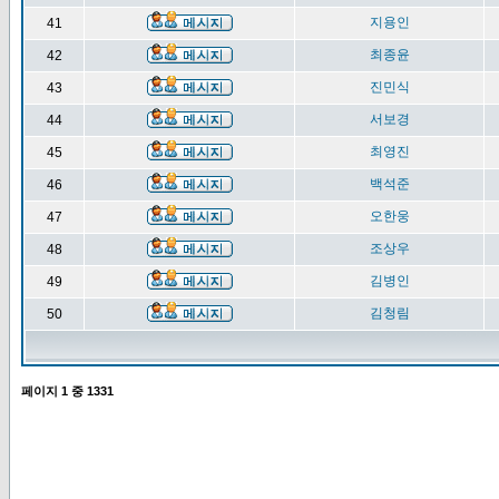
지용인
41
최종윤
42
진민식
43
서보경
44
최영진
45
백석준
46
오한웅
47
조상우
48
김병인
49
김청림
50
페이지
1
중
1331