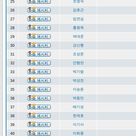
조영석
25
김호근
26
임연섭
27
홍원욱
28
박대준
29
강신행
30
조성문
31
안형찬
32
박기범
33
박성찬
34
이승윤
35
박동민
36
배기성
37
한재호
38
이기서
39
이희종
40