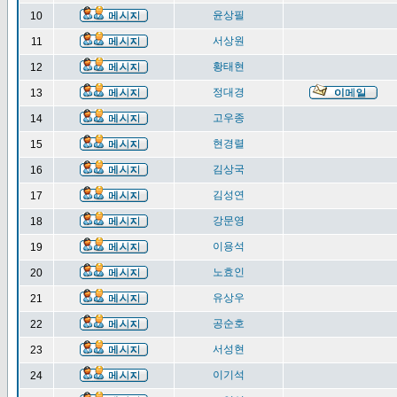
윤상필
10
서상원
11
황태현
12
정대경
13
고우종
14
현경렬
15
김상국
16
김성연
17
강문영
18
이용석
19
노효인
20
유상우
21
공순호
22
서성현
23
이기석
24