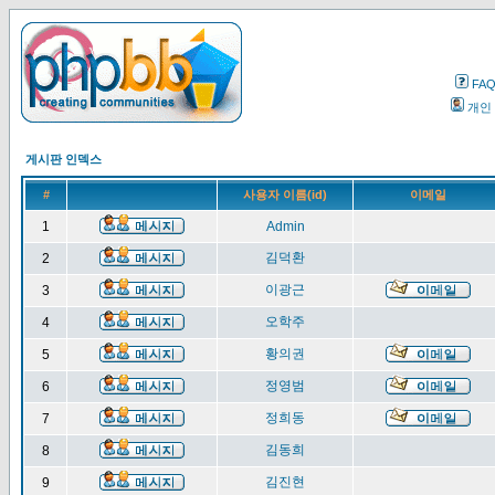
FA
개인
게시판 인덱스
#
사용자 이름(id)
이메일
1
Admin
김덕환
2
이광근
3
오학주
4
황의권
5
정영범
6
정희동
7
김동희
8
김진현
9