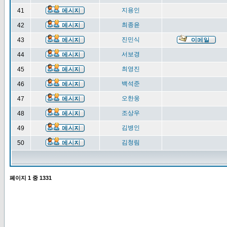
지용인
41
최종윤
42
진민식
43
서보경
44
최영진
45
백석준
46
오한웅
47
조상우
48
김병인
49
김청림
50
페이지
1
중
1331