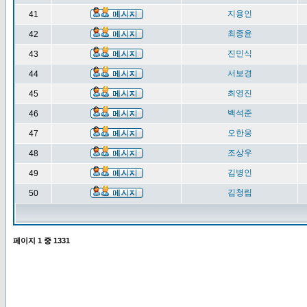
지용인
41
최종윤
42
진민식
43
서보경
44
최영진
45
백석준
46
오한웅
47
조상우
48
김병인
49
김청림
50
페이지
1
중
1331