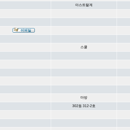
아스트랄계
스쿨
마방
302동 312-2호