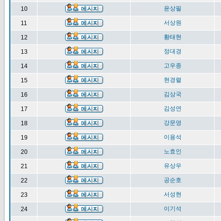
윤상필
10
서상원
11
황태현
12
정대경
13
고우종
14
현경렬
15
김상국
16
김성연
17
강문영
18
이용석
19
노효인
20
유상우
21
공순호
22
서성현
23
이기석
24