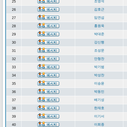
조영석
25
김호근
26
임연섭
27
홍원욱
28
박대준
29
강신행
30
조성문
31
안형찬
32
박기범
33
박성찬
34
이승윤
35
박동민
36
배기성
37
한재호
38
이기서
39
이희종
40