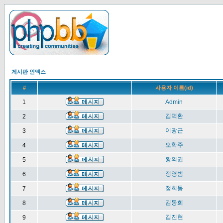
게시판 인덱스
#
사용자 이름(id)
1
Admin
김덕환
2
이광근
3
오학주
4
황의권
5
정영범
6
정희동
7
김동희
8
김진현
9