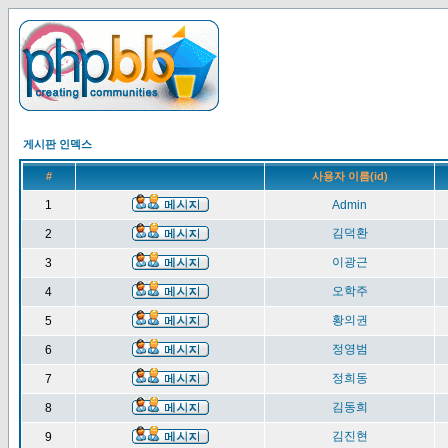
게시판 인덱스
#
사용자 이름(id)
1
Admin
김덕환
2
이광근
3
오학주
4
황의권
5
정영범
6
정희동
7
김동희
8
김진현
9