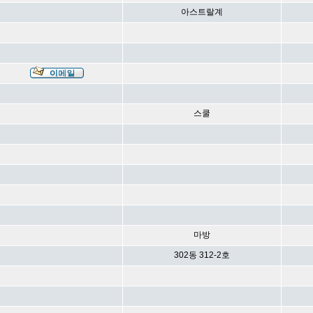
아스트랄계
스쿨
마방
302동 312-2호