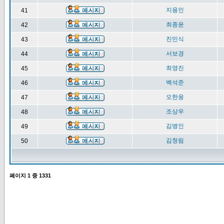
지용인
41
최종윤
42
진민식
43
서보경
44
최영진
45
백석준
46
오한웅
47
조상우
48
김병인
49
김청림
50
페이지
1
중
1331