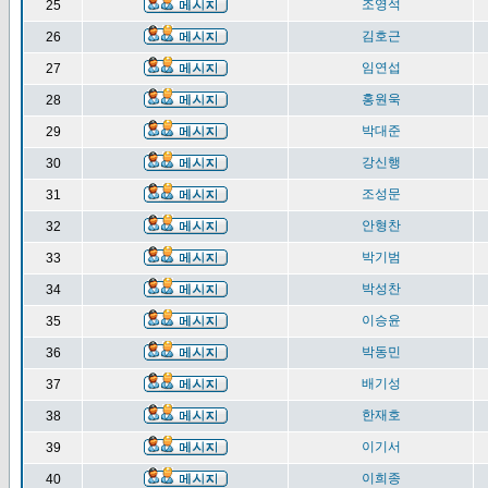
조영석
25
김호근
26
임연섭
27
홍원욱
28
박대준
29
강신행
30
조성문
31
안형찬
32
박기범
33
박성찬
34
이승윤
35
박동민
36
배기성
37
한재호
38
이기서
39
이희종
40