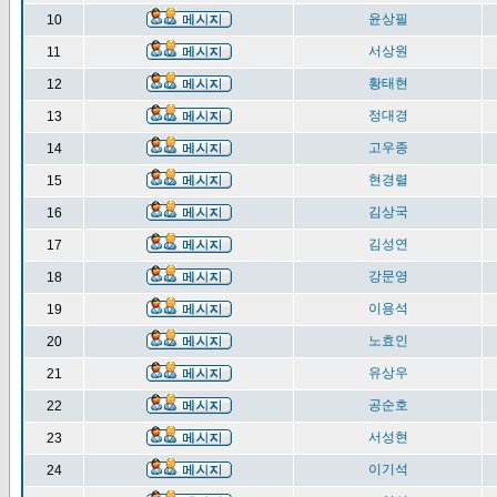
윤상필
10
서상원
11
황태현
12
정대경
13
고우종
14
현경렬
15
김상국
16
김성연
17
강문영
18
이용석
19
노효인
20
유상우
21
공순호
22
서성현
23
이기석
24