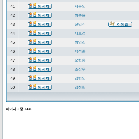
지용인
41
최종윤
42
진민식
43
서보경
44
최영진
45
백석준
46
오한웅
47
조상우
48
김병인
49
김청림
50
페이지
1
중
1331