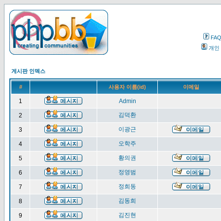
FA
개인
게시판 인덱스
#
사용자 이름(id)
이메일
1
Admin
김덕환
2
이광근
3
오학주
4
황의권
5
정영범
6
정희동
7
김동희
8
김진현
9