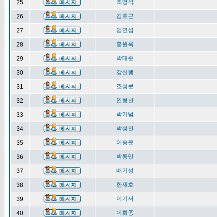
조영석
25
김호근
26
임연섭
27
홍원욱
28
박대준
29
강신행
30
조성문
31
안형찬
32
박기범
33
박성찬
34
이승윤
35
박동민
36
배기성
37
한재호
38
이기서
39
이희종
40