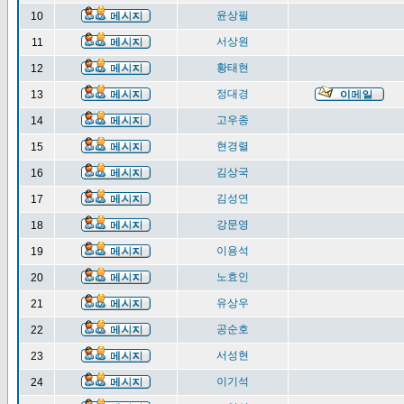
윤상필
10
서상원
11
황태현
12
정대경
13
고우종
14
현경렬
15
김상국
16
김성연
17
강문영
18
이용석
19
노효인
20
유상우
21
공순호
22
서성현
23
이기석
24