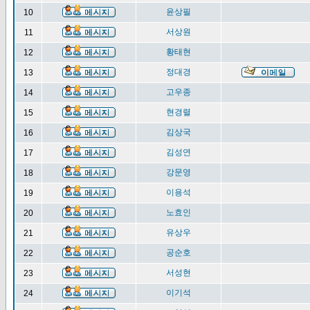
윤상필
10
서상원
11
황태현
12
정대경
13
고우종
14
현경렬
15
김상국
16
김성연
17
강문영
18
이용석
19
노효인
20
유상우
21
공순호
22
서성현
23
이기석
24