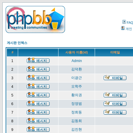
FA
개인
게시판 인덱스
#
사용자 이름(id)
이메일
1
Admin
김덕환
2
이광근
3
오학주
4
황의권
5
정영범
6
정희동
7
김동희
8
김진현
9