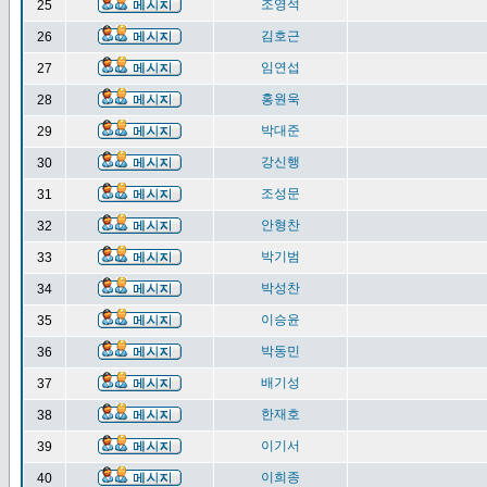
조영석
25
김호근
26
임연섭
27
홍원욱
28
박대준
29
강신행
30
조성문
31
안형찬
32
박기범
33
박성찬
34
이승윤
35
박동민
36
배기성
37
한재호
38
이기서
39
이희종
40