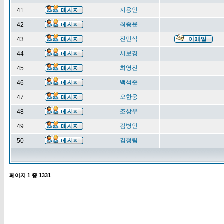
지용인
41
최종윤
42
진민식
43
서보경
44
최영진
45
백석준
46
오한웅
47
조상우
48
김병인
49
김청림
50
페이지
1
중
1331