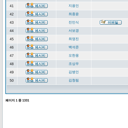
지용인
41
최종윤
42
진민식
43
서보경
44
최영진
45
백석준
46
오한웅
47
조상우
48
김병인
49
김청림
50
페이지
1
중
1331