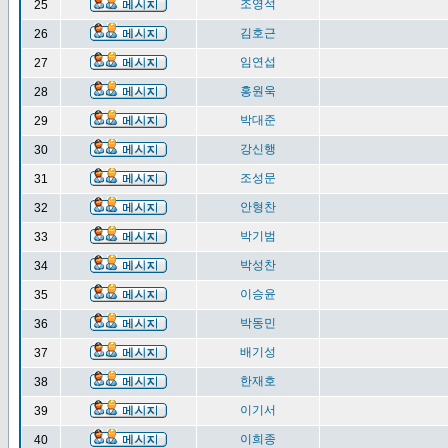
조영석
25
김호근
26
임연섭
27
홍원욱
28
박대준
29
강신행
30
조성문
31
안형찬
32
박기범
33
박성찬
34
이승윤
35
박동민
36
배기성
37
한재호
38
이기서
39
이희종
40