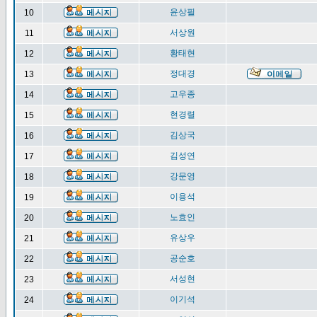
윤상필
10
서상원
11
황태현
12
정대경
13
고우종
14
현경렬
15
김상국
16
김성연
17
강문영
18
이용석
19
노효인
20
유상우
21
공순호
22
서성현
23
이기석
24