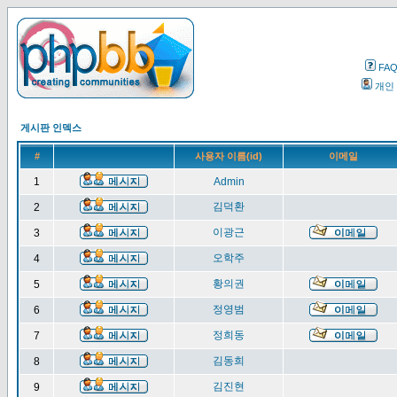
FA
개인
게시판 인덱스
#
사용자 이름(id)
이메일
1
Admin
김덕환
2
이광근
3
오학주
4
황의권
5
정영범
6
정희동
7
김동희
8
김진현
9