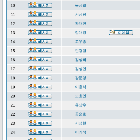
윤상필
10
서상원
11
황태현
12
정대경
13
고우종
14
현경렬
15
김상국
16
김성연
17
강문영
18
이용석
19
노효인
20
유상우
21
공순호
22
서성현
23
이기석
24