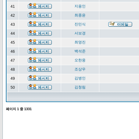
지용인
41
최종윤
42
진민식
43
서보경
44
최영진
45
백석준
46
오한웅
47
조상우
48
김병인
49
김청림
50
페이지
1
중
1331