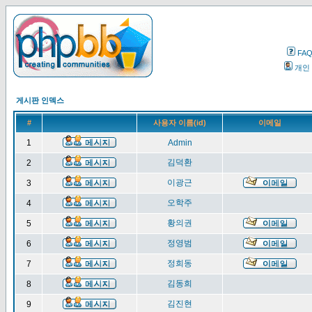
FA
개인
게시판 인덱스
#
사용자 이름(id)
이메일
1
Admin
김덕환
2
이광근
3
오학주
4
황의권
5
정영범
6
정희동
7
김동희
8
김진현
9