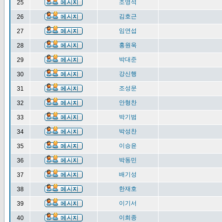
조영석
25
김호근
26
임연섭
27
홍원욱
28
박대준
29
강신행
30
조성문
31
안형찬
32
박기범
33
박성찬
34
이승윤
35
박동민
36
배기성
37
한재호
38
이기서
39
이희종
40