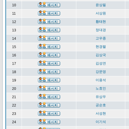
윤상필
10
서상원
11
황태현
12
정대경
13
고우종
14
현경렬
15
김상국
16
김성연
17
강문영
18
이용석
19
노효인
20
유상우
21
공순호
22
서성현
23
이기석
24