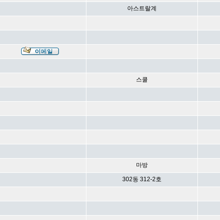
아스트랄계
스쿨
마방
302동 312-2호