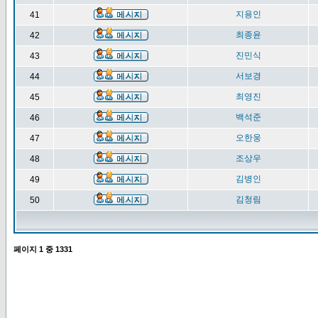
지용인
41
최종윤
42
진민식
43
서보경
44
최영진
45
백석준
46
오한웅
47
조상우
48
김병인
49
김청림
50
페이지
1
중
1331