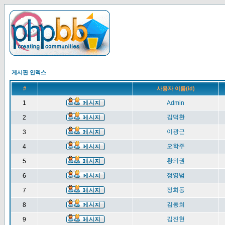
게시판 인덱스
#
사용자 이름(id)
1
Admin
김덕환
2
이광근
3
오학주
4
황의권
5
정영범
6
정희동
7
김동희
8
김진현
9