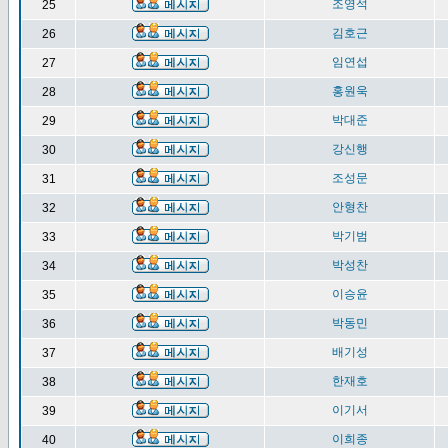
조영석
25
김호근
26
임연섭
27
홍원욱
28
박대준
29
강신행
30
조성문
31
안형찬
32
박기범
33
박성찬
34
이승윤
35
박동민
36
배기성
37
한재호
38
이기서
39
이희종
40