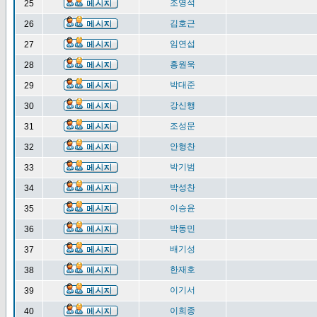
조영석
25
김호근
26
임연섭
27
홍원욱
28
박대준
29
강신행
30
조성문
31
안형찬
32
박기범
33
박성찬
34
이승윤
35
박동민
36
배기성
37
한재호
38
이기서
39
이희종
40