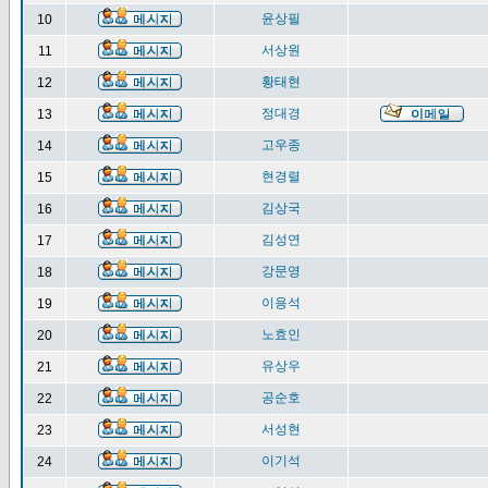
윤상필
10
서상원
11
황태현
12
정대경
13
고우종
14
현경렬
15
김상국
16
김성연
17
강문영
18
이용석
19
노효인
20
유상우
21
공순호
22
서성현
23
이기석
24