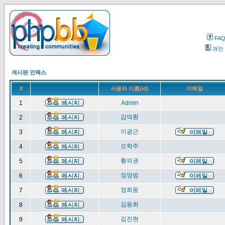
FA
개인
게시판 인덱스
#
사용자 이름(id)
이메일
1
Admin
김덕환
2
이광근
3
오학주
4
황의권
5
정영범
6
정희동
7
김동희
8
김진현
9