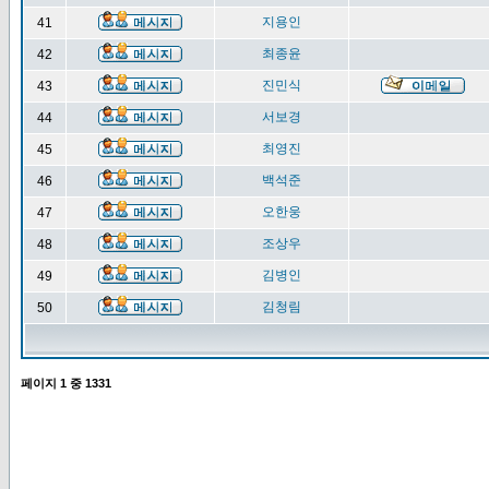
지용인
41
최종윤
42
진민식
43
서보경
44
최영진
45
백석준
46
오한웅
47
조상우
48
김병인
49
김청림
50
페이지
1
중
1331