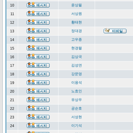
윤상필
10
서상원
11
황태현
12
정대경
13
고우종
14
현경렬
15
김상국
16
김성연
17
강문영
18
이용석
19
노효인
20
유상우
21
공순호
22
서성현
23
이기석
24