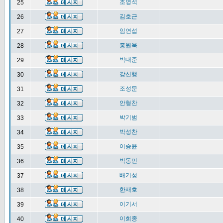
조영석
25
김호근
26
임연섭
27
홍원욱
28
박대준
29
강신행
30
조성문
31
안형찬
32
박기범
33
박성찬
34
이승윤
35
박동민
36
배기성
37
한재호
38
이기서
39
이희종
40