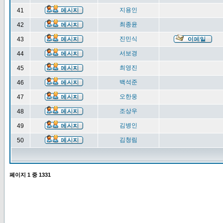
지용인
41
최종윤
42
진민식
43
서보경
44
최영진
45
백석준
46
오한웅
47
조상우
48
김병인
49
김청림
50
페이지
1
중
1331