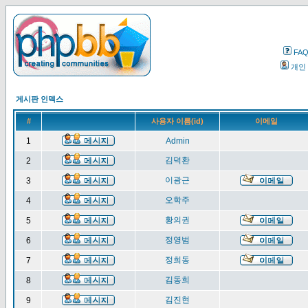
FA
개인
게시판 인덱스
#
사용자 이름(id)
이메일
1
Admin
김덕환
2
이광근
3
오학주
4
황의권
5
정영범
6
정희동
7
김동희
8
김진현
9