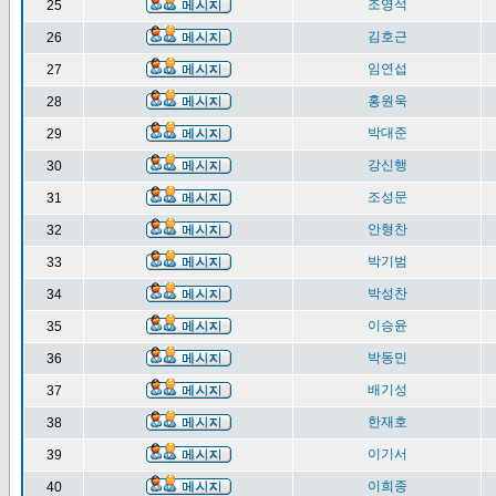
조영석
25
김호근
26
임연섭
27
홍원욱
28
박대준
29
강신행
30
조성문
31
안형찬
32
박기범
33
박성찬
34
이승윤
35
박동민
36
배기성
37
한재호
38
이기서
39
이희종
40