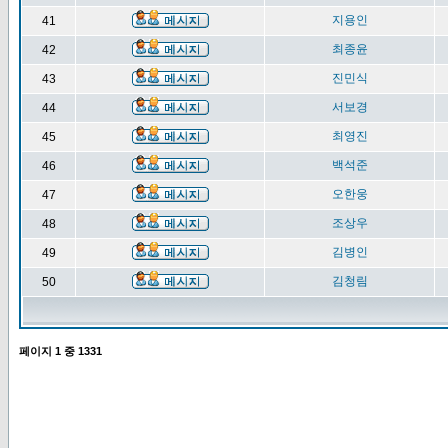
지용인
41
최종윤
42
진민식
43
서보경
44
최영진
45
백석준
46
오한웅
47
조상우
48
김병인
49
김청림
50
페이지
1
중
1331