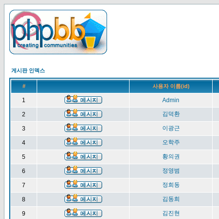
게시판 인덱스
#
사용자 이름(id)
1
Admin
김덕환
2
이광근
3
오학주
4
황의권
5
정영범
6
정희동
7
김동희
8
김진현
9