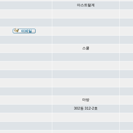
아스트랄계
스쿨
마방
302동 312-2호