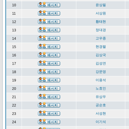
윤상필
10
서상원
11
황태현
12
정대경
13
고우종
14
현경렬
15
김상국
16
김성연
17
강문영
18
이용석
19
노효인
20
유상우
21
공순호
22
서성현
23
이기석
24