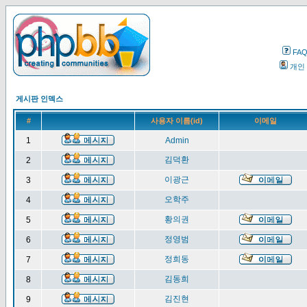
FA
개인
게시판 인덱스
#
사용자 이름(id)
이메일
1
Admin
김덕환
2
이광근
3
오학주
4
황의권
5
정영범
6
정희동
7
김동희
8
김진현
9