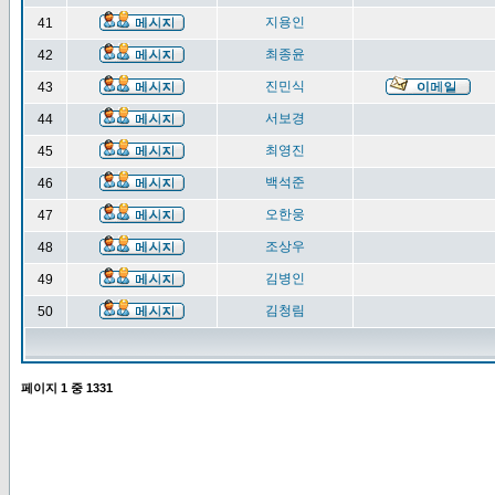
지용인
41
최종윤
42
진민식
43
서보경
44
최영진
45
백석준
46
오한웅
47
조상우
48
김병인
49
김청림
50
페이지
1
중
1331