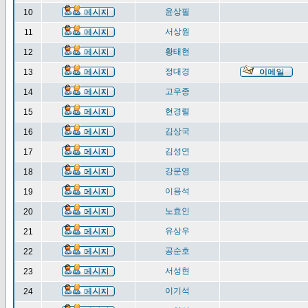
윤상필
10
서상원
11
황태현
12
정대경
13
고우종
14
현경렬
15
김상국
16
김성연
17
강문영
18
이용석
19
노효인
20
유상우
21
공순호
22
서성현
23
이기석
24