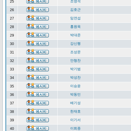
조영석
25
김호근
26
임연섭
27
홍원욱
28
박대준
29
강신행
30
조성문
31
안형찬
32
박기범
33
박성찬
34
이승윤
35
박동민
36
배기성
37
한재호
38
이기서
39
이희종
40