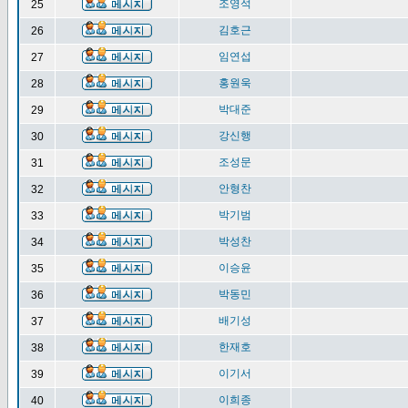
조영석
25
김호근
26
임연섭
27
홍원욱
28
박대준
29
강신행
30
조성문
31
안형찬
32
박기범
33
박성찬
34
이승윤
35
박동민
36
배기성
37
한재호
38
이기서
39
이희종
40