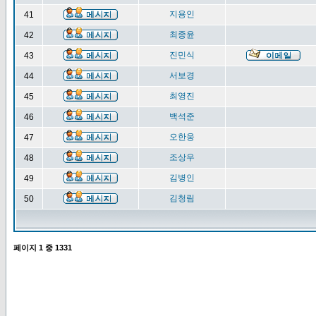
지용인
41
최종윤
42
진민식
43
서보경
44
최영진
45
백석준
46
오한웅
47
조상우
48
김병인
49
김청림
50
페이지
1
중
1331