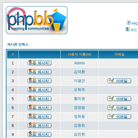
FA
개인
게시판 인덱스
#
사용자 이름(id)
이메일
1
Admin
김덕환
2
이광근
3
오학주
4
황의권
5
정영범
6
정희동
7
김동희
8
김진현
9