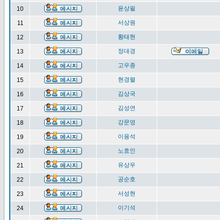
윤상필
10
서상원
11
황태현
12
정대경
13
고우종
14
현경렬
15
김상국
16
김성연
17
강문영
18
이용석
19
노효인
20
유상우
21
공순호
22
서성현
23
이기석
24