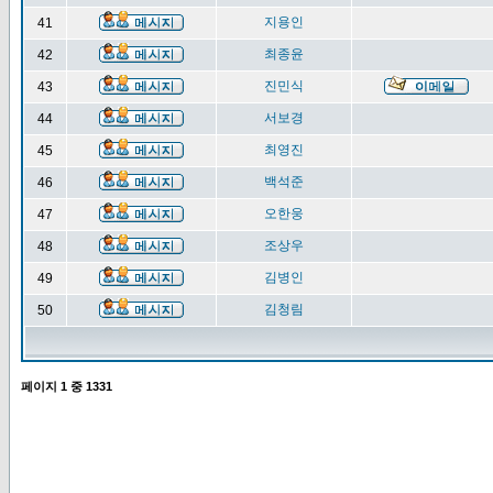
지용인
41
최종윤
42
진민식
43
서보경
44
최영진
45
백석준
46
오한웅
47
조상우
48
김병인
49
김청림
50
페이지
1
중
1331