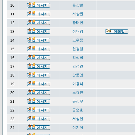
윤상필
10
서상원
11
황태현
12
정대경
13
고우종
14
현경렬
15
김상국
16
김성연
17
강문영
18
이용석
19
노효인
20
유상우
21
공순호
22
서성현
23
이기석
24