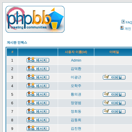
FA
개인
게시판 인덱스
#
사용자 이름(id)
이메일
1
Admin
김덕환
2
이광근
3
오학주
4
황의권
5
정영범
6
정희동
7
김동희
8
김진현
9