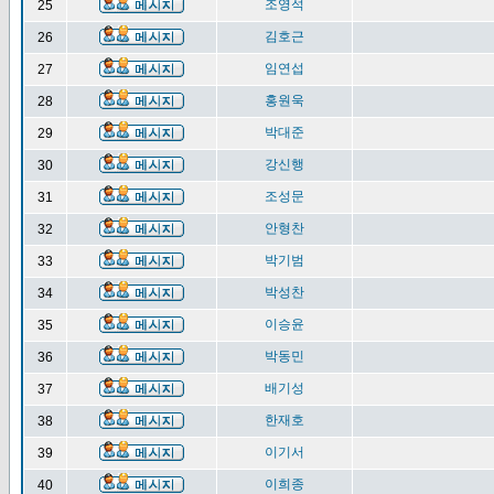
조영석
25
김호근
26
임연섭
27
홍원욱
28
박대준
29
강신행
30
조성문
31
안형찬
32
박기범
33
박성찬
34
이승윤
35
박동민
36
배기성
37
한재호
38
이기서
39
이희종
40