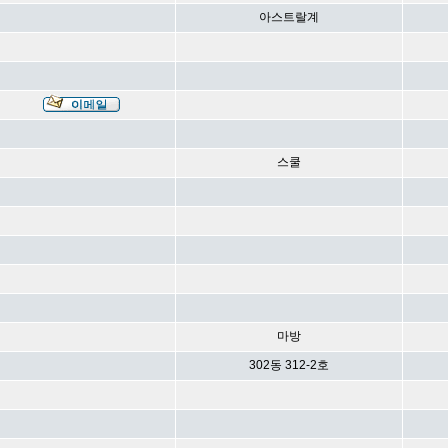
아스트랄계
스쿨
마방
302동 312-2호