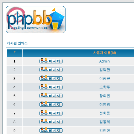
게시판 인덱스
#
사용자 이름(id)
1
Admin
김덕환
2
이광근
3
오학주
4
황의권
5
정영범
6
정희동
7
김동희
8
김진현
9