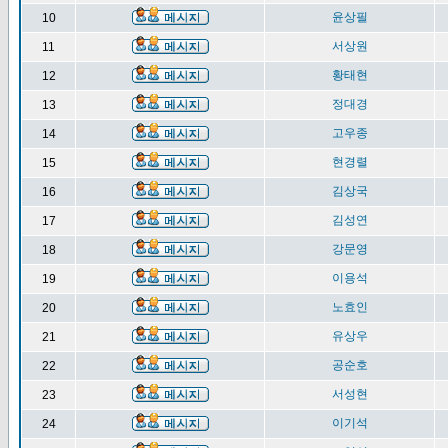
윤상필
10
서상원
11
황태현
12
정대경
13
고우종
14
현경렬
15
김상국
16
김성연
17
강문영
18
이용석
19
노효인
20
유상우
21
공순호
22
서성현
23
이기석
24