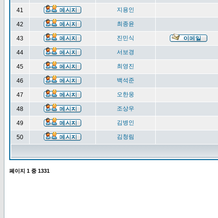
지용인
41
최종윤
42
진민식
43
서보경
44
최영진
45
백석준
46
오한웅
47
조상우
48
김병인
49
김청림
50
페이지
1
중
1331