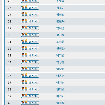
조영석
25
김호근
26
임연섭
27
홍원욱
28
박대준
29
강신행
30
조성문
31
안형찬
32
박기범
33
박성찬
34
이승윤
35
박동민
36
배기성
37
한재호
38
이기서
39
이희종
40