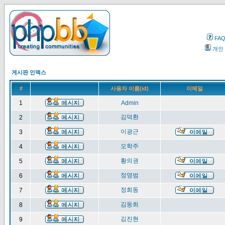
FA
개인
게시판 인덱스
#
사용자 이름(id)
이메일
1
Admin
김덕환
2
이광근
3
오학주
4
황의권
5
정영범
6
정희동
7
김동희
8
김진현
9