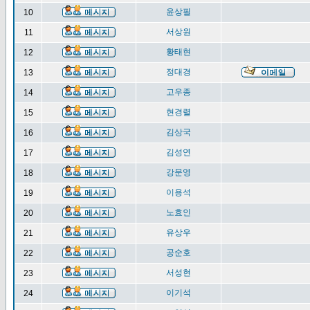
윤상필
10
서상원
11
황태현
12
정대경
13
고우종
14
현경렬
15
김상국
16
김성연
17
강문영
18
이용석
19
노효인
20
유상우
21
공순호
22
서성현
23
이기석
24