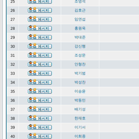
조영석
25
김호근
26
임연섭
27
홍원욱
28
박대준
29
강신행
30
조성문
31
안형찬
32
박기범
33
박성찬
34
이승윤
35
박동민
36
배기성
37
한재호
38
이기서
39
이희종
40