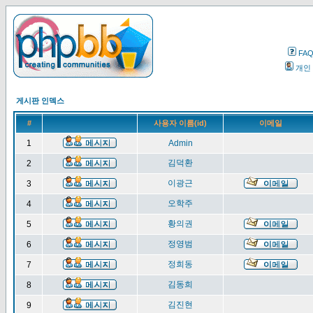
FA
개인
게시판 인덱스
#
사용자 이름(id)
이메일
1
Admin
김덕환
2
이광근
3
오학주
4
황의권
5
정영범
6
정희동
7
김동희
8
김진현
9