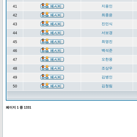
지용인
41
최종윤
42
진민식
43
서보경
44
최영진
45
백석준
46
오한웅
47
조상우
48
김병인
49
김청림
50
페이지
1
중
1331