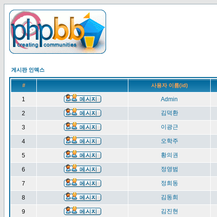
게시판 인덱스
#
사용자 이름(id)
1
Admin
김덕환
2
이광근
3
오학주
4
황의권
5
정영범
6
정희동
7
김동희
8
김진현
9