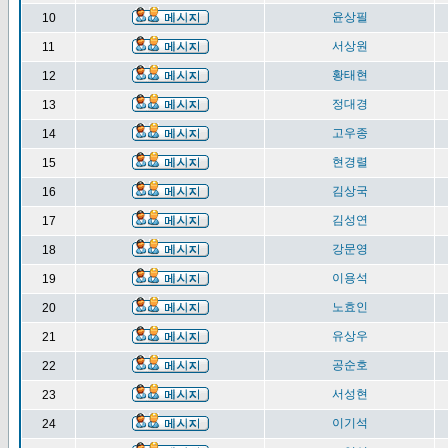
윤상필
10
서상원
11
황태현
12
정대경
13
고우종
14
현경렬
15
김상국
16
김성연
17
강문영
18
이용석
19
노효인
20
유상우
21
공순호
22
서성현
23
이기석
24