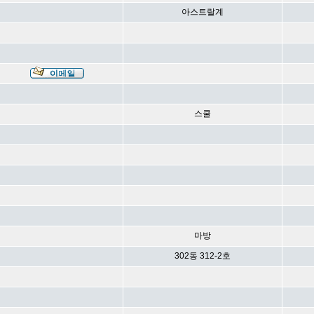
아스트랄계
스쿨
마방
302동 312-2호