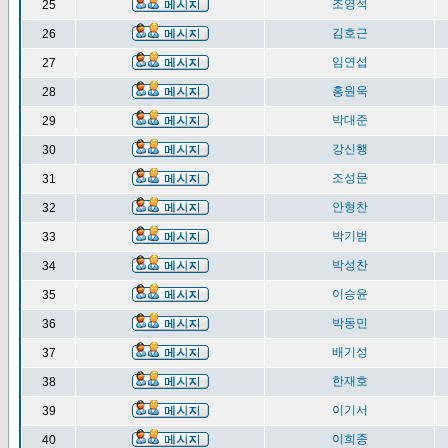
조영석
25
김호근
26
임연섭
27
홍원욱
28
박대준
29
강신행
30
조성문
31
안형찬
32
박기범
33
박성찬
34
이승윤
35
박동민
36
배기성
37
한재호
38
이기서
39
이희종
40