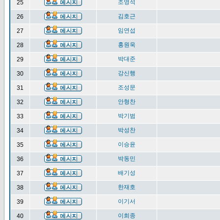
조영석
25
김호근
26
임연섭
27
홍원욱
28
박대준
29
강신행
30
조성문
31
안형찬
32
박기범
33
박성찬
34
이승윤
35
박동민
36
배기성
37
한재호
38
이기서
39
이희종
40