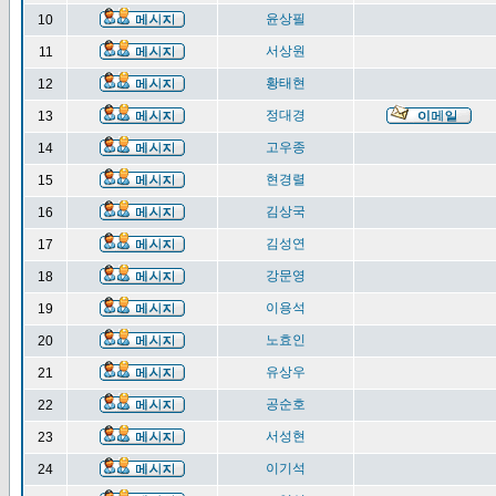
윤상필
10
서상원
11
황태현
12
정대경
13
고우종
14
현경렬
15
김상국
16
김성연
17
강문영
18
이용석
19
노효인
20
유상우
21
공순호
22
서성현
23
이기석
24