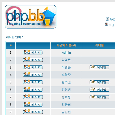
FA
개인
게시판 인덱스
#
사용자 이름(id)
이메일
1
Admin
김덕환
2
이광근
3
오학주
4
황의권
5
정영범
6
정희동
7
김동희
8
김진현
9