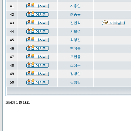
지용인
41
최종윤
42
진민식
43
서보경
44
최영진
45
백석준
46
오한웅
47
조상우
48
김병인
49
김청림
50
페이지
1
중
1331