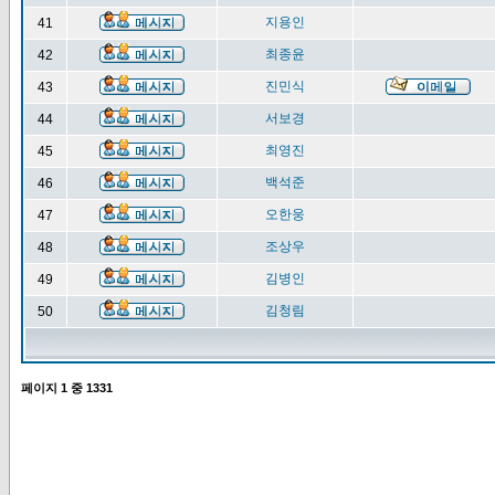
지용인
41
최종윤
42
진민식
43
서보경
44
최영진
45
백석준
46
오한웅
47
조상우
48
김병인
49
김청림
50
페이지
1
중
1331