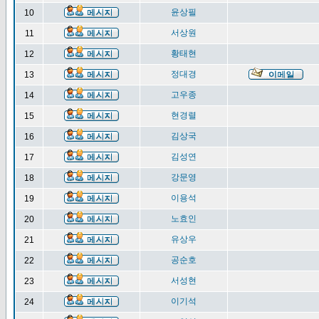
윤상필
10
서상원
11
황태현
12
정대경
13
고우종
14
현경렬
15
김상국
16
김성연
17
강문영
18
이용석
19
노효인
20
유상우
21
공순호
22
서성현
23
이기석
24