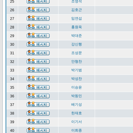
조영석
25
김호근
26
임연섭
27
홍원욱
28
박대준
29
강신행
30
조성문
31
안형찬
32
박기범
33
박성찬
34
이승윤
35
박동민
36
배기성
37
한재호
38
이기서
39
이희종
40