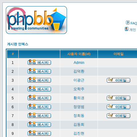
FA
개인
게시판 인덱스
#
사용자 이름(id)
이메일
1
Admin
김덕환
2
이광근
3
오학주
4
황의권
5
정영범
6
정희동
7
김동희
8
김진현
9