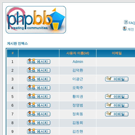
FA
개인
게시판 인덱스
#
사용자 이름(id)
이메일
1
Admin
김덕환
2
이광근
3
오학주
4
황의권
5
정영범
6
정희동
7
김동희
8
김진현
9