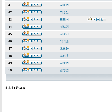
지용인
41
최종윤
42
진민식
43
서보경
44
최영진
45
백석준
46
오한웅
47
조상우
48
김병인
49
김청림
50
페이지
1
중
1331