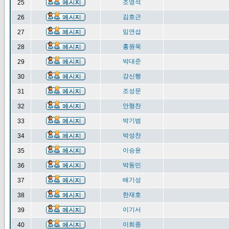
조영석
25
김호근
26
임연섭
27
홍원욱
28
박대준
29
강신행
30
조성문
31
안형찬
32
박기범
33
박성찬
34
이승윤
35
박동민
36
배기성
37
한재호
38
이기서
39
이희종
40