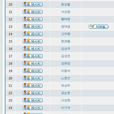
윤상필
10
서상원
11
황태현
12
정대경
13
고우종
14
현경렬
15
김상국
16
김성연
17
강문영
18
이용석
19
노효인
20
유상우
21
공순호
22
서성현
23
이기석
24