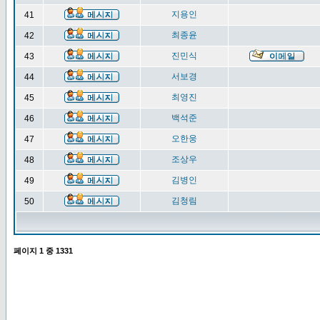
지용인
41
최종윤
42
진민식
43
서보경
44
최영진
45
백석준
46
오한웅
47
조상우
48
김병인
49
김청림
50
페이지
1
중
1331