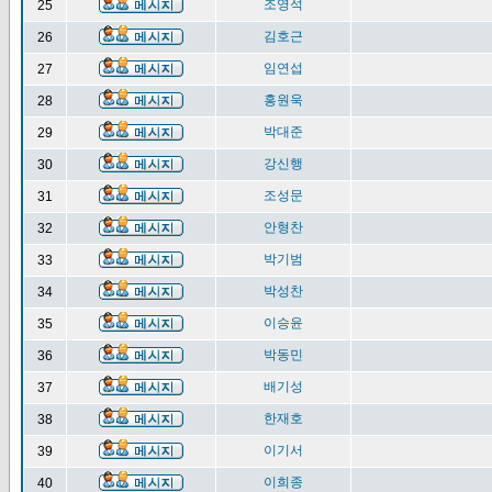
조영석
25
김호근
26
임연섭
27
홍원욱
28
박대준
29
강신행
30
조성문
31
안형찬
32
박기범
33
박성찬
34
이승윤
35
박동민
36
배기성
37
한재호
38
이기서
39
이희종
40