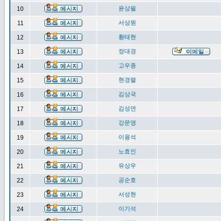
윤상필
10
서상원
11
황태현
12
정대경
13
고우종
14
현경렬
15
김상국
16
김성연
17
강문영
18
이용석
19
노효인
20
유상우
21
공순호
22
서성현
23
이기석
24