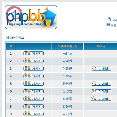
FA
개인
게시판 인덱스
#
사용자 이름(id)
이메일
1
Admin
김덕환
2
이광근
3
오학주
4
황의권
5
정영범
6
정희동
7
김동희
8
김진현
9