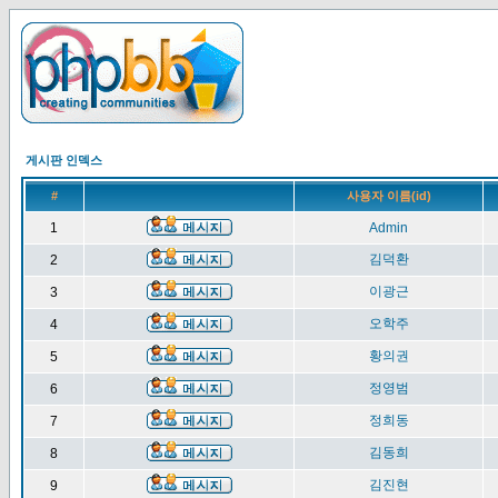
게시판 인덱스
#
사용자 이름(id)
1
Admin
김덕환
2
이광근
3
오학주
4
황의권
5
정영범
6
정희동
7
김동희
8
김진현
9