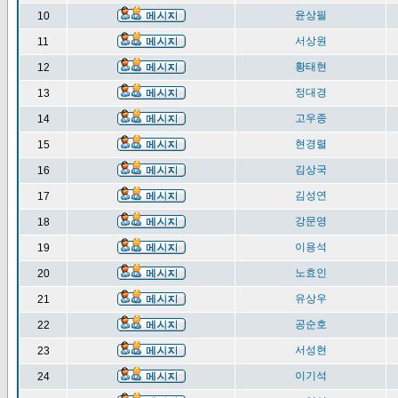
윤상필
10
서상원
11
황태현
12
정대경
13
고우종
14
현경렬
15
김상국
16
김성연
17
강문영
18
이용석
19
노효인
20
유상우
21
공순호
22
서성현
23
이기석
24