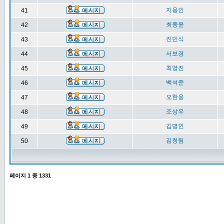
지용인
41
최종윤
42
진민식
43
서보경
44
최영진
45
백석준
46
오한웅
47
조상우
48
김병인
49
김청림
50
페이지
1
중
1331