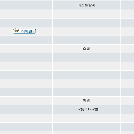
아스트랄계
스쿨
마방
302동 312-2호