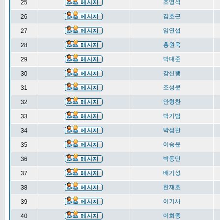
조영석
25
김호근
26
임연섭
27
홍원욱
28
박대준
29
강신행
30
조성문
31
안형찬
32
박기범
33
박성찬
34
이승윤
35
박동민
36
배기성
37
한재호
38
이기서
39
이희종
40