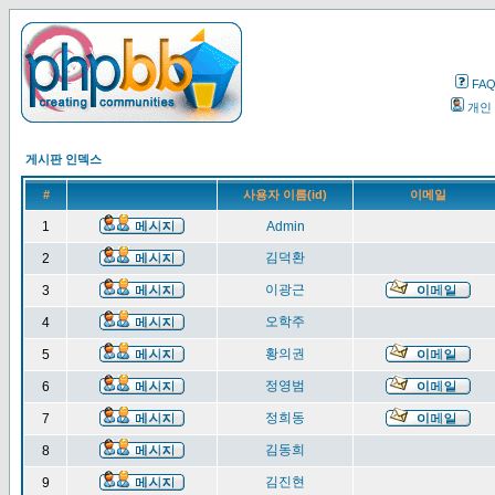
FA
개인
게시판 인덱스
#
사용자 이름(id)
이메일
1
Admin
김덕환
2
이광근
3
오학주
4
황의권
5
정영범
6
정희동
7
김동희
8
김진현
9