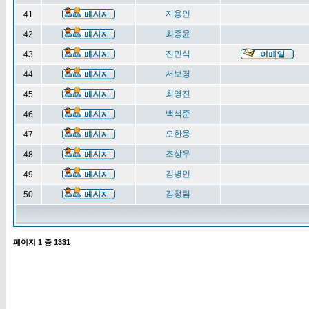
지용인
41
최종윤
42
진민식
43
서보경
44
최영진
45
백석준
46
오한웅
47
조상우
48
김병인
49
김청림
50
페이지
1
중
1331