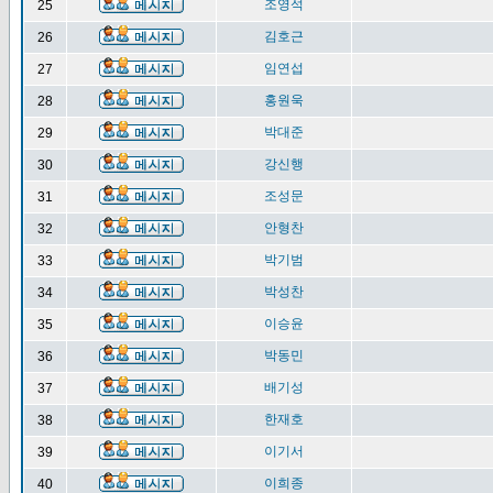
조영석
25
김호근
26
임연섭
27
홍원욱
28
박대준
29
강신행
30
조성문
31
안형찬
32
박기범
33
박성찬
34
이승윤
35
박동민
36
배기성
37
한재호
38
이기서
39
이희종
40