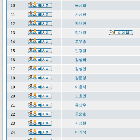
윤상필
10
서상원
11
황태현
12
정대경
13
고우종
14
현경렬
15
김상국
16
김성연
17
강문영
18
이용석
19
노효인
20
유상우
21
공순호
22
서성현
23
이기석
24