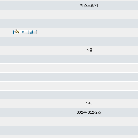
아스트랄계
스쿨
마방
302동 312-2호