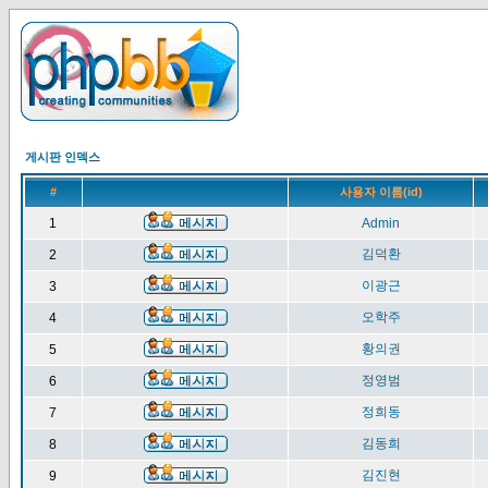
게시판 인덱스
#
사용자 이름(id)
1
Admin
김덕환
2
이광근
3
오학주
4
황의권
5
정영범
6
정희동
7
김동희
8
김진현
9