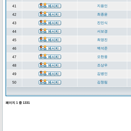
지용인
41
최종윤
42
진민식
43
서보경
44
최영진
45
백석준
46
오한웅
47
조상우
48
김병인
49
김청림
50
페이지
1
중
1331