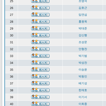
조영석
25
김호근
26
임연섭
27
홍원욱
28
박대준
29
강신행
30
조성문
31
안형찬
32
박기범
33
박성찬
34
이승윤
35
박동민
36
배기성
37
한재호
38
이기서
39
이희종
40