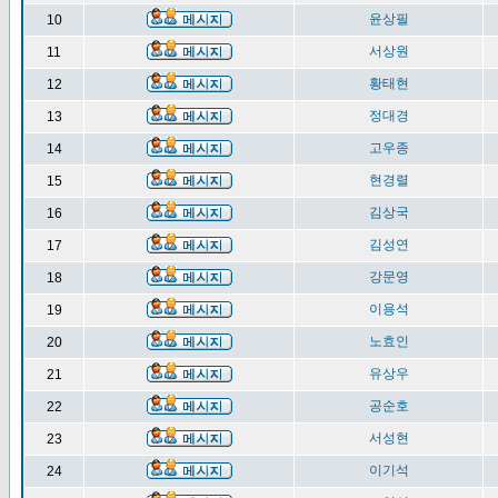
윤상필
10
서상원
11
황태현
12
정대경
13
고우종
14
현경렬
15
김상국
16
김성연
17
강문영
18
이용석
19
노효인
20
유상우
21
공순호
22
서성현
23
이기석
24