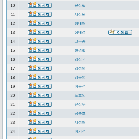
윤상필
10
서상원
11
황태현
12
정대경
13
고우종
14
현경렬
15
김상국
16
김성연
17
강문영
18
이용석
19
노효인
20
유상우
21
공순호
22
서성현
23
이기석
24