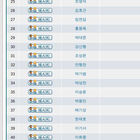
조영석
25
김호근
26
임연섭
27
홍원욱
28
박대준
29
강신행
30
조성문
31
안형찬
32
박기범
33
박성찬
34
이승윤
35
박동민
36
배기성
37
한재호
38
이기서
39
이희종
40