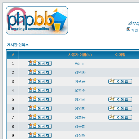
FA
개인
게시판 인덱스
#
사용자 이름(id)
이메일
1
Admin
김덕환
2
이광근
3
오학주
4
황의권
5
정영범
6
정희동
7
김동희
8
김진현
9