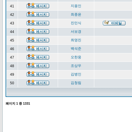
지용인
41
최종윤
42
진민식
43
서보경
44
최영진
45
백석준
46
오한웅
47
조상우
48
김병인
49
김청림
50
페이지
1
중
1331