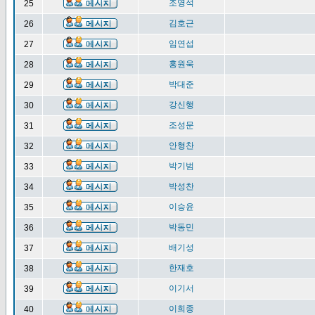
조영석
25
김호근
26
임연섭
27
홍원욱
28
박대준
29
강신행
30
조성문
31
안형찬
32
박기범
33
박성찬
34
이승윤
35
박동민
36
배기성
37
한재호
38
이기서
39
이희종
40