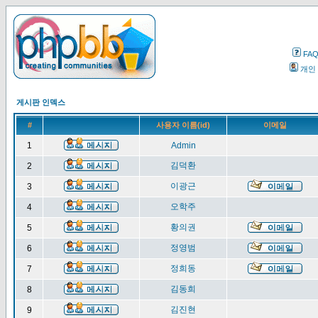
FA
개인
게시판 인덱스
#
사용자 이름(id)
이메일
1
Admin
김덕환
2
이광근
3
오학주
4
황의권
5
정영범
6
정희동
7
김동희
8
김진현
9