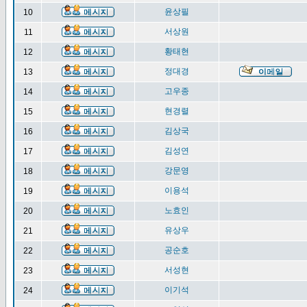
윤상필
10
서상원
11
황태현
12
정대경
13
고우종
14
현경렬
15
김상국
16
김성연
17
강문영
18
이용석
19
노효인
20
유상우
21
공순호
22
서성현
23
이기석
24