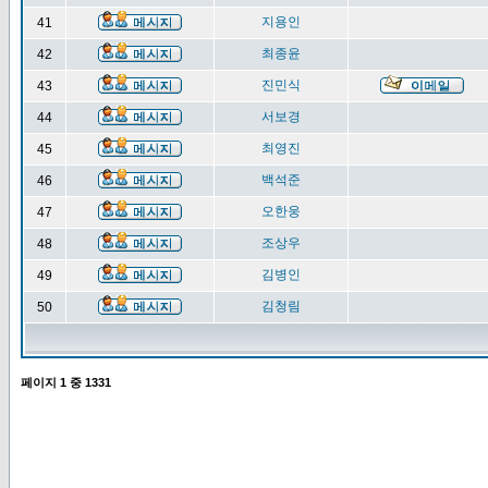
지용인
41
최종윤
42
진민식
43
서보경
44
최영진
45
백석준
46
오한웅
47
조상우
48
김병인
49
김청림
50
페이지
1
중
1331