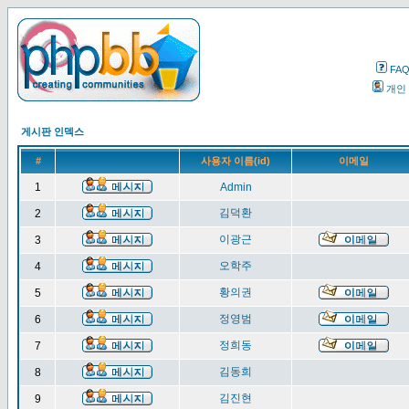
FA
개인
게시판 인덱스
#
사용자 이름(id)
이메일
1
Admin
김덕환
2
이광근
3
오학주
4
황의권
5
정영범
6
정희동
7
김동희
8
김진현
9