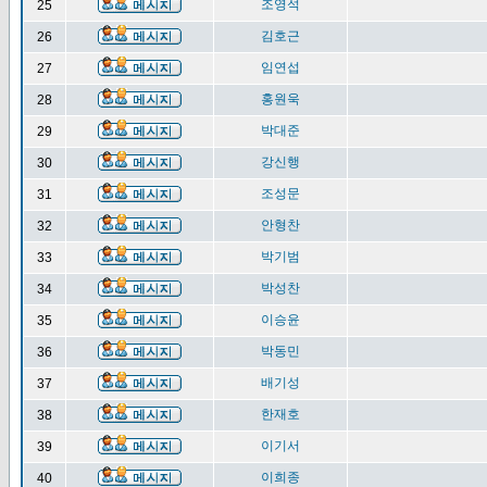
조영석
25
김호근
26
임연섭
27
홍원욱
28
박대준
29
강신행
30
조성문
31
안형찬
32
박기범
33
박성찬
34
이승윤
35
박동민
36
배기성
37
한재호
38
이기서
39
이희종
40