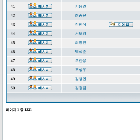
지용인
41
최종윤
42
진민식
43
서보경
44
최영진
45
백석준
46
오한웅
47
조상우
48
김병인
49
김청림
50
페이지
1
중
1331