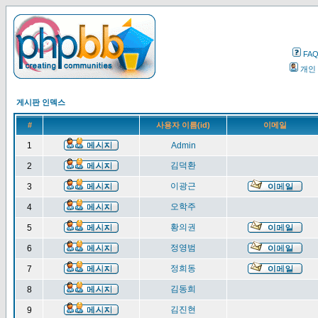
FA
개인
게시판 인덱스
#
사용자 이름(id)
이메일
1
Admin
김덕환
2
이광근
3
오학주
4
황의권
5
정영범
6
정희동
7
김동희
8
김진현
9