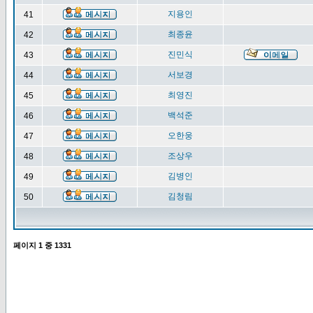
지용인
41
최종윤
42
진민식
43
서보경
44
최영진
45
백석준
46
오한웅
47
조상우
48
김병인
49
김청림
50
페이지
1
중
1331