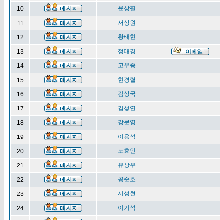
윤상필
10
서상원
11
황태현
12
정대경
13
고우종
14
현경렬
15
김상국
16
김성연
17
강문영
18
이용석
19
노효인
20
유상우
21
공순호
22
서성현
23
이기석
24