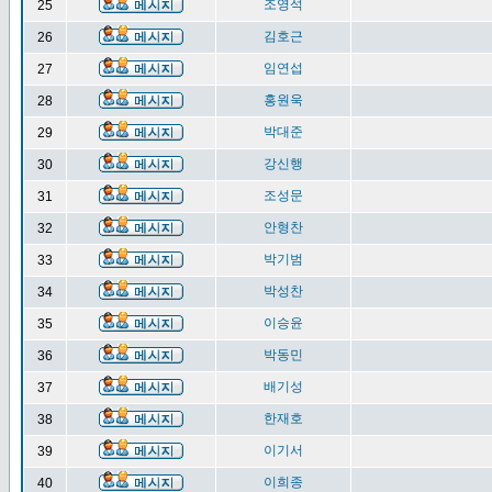
조영석
25
김호근
26
임연섭
27
홍원욱
28
박대준
29
강신행
30
조성문
31
안형찬
32
박기범
33
박성찬
34
이승윤
35
박동민
36
배기성
37
한재호
38
이기서
39
이희종
40