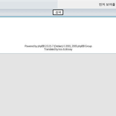
먼저 보여줄
Powered by
phpBB
2.0.21-7 (Debian) © 2001, 2005 phpBB Group
Translated by kss & drssay