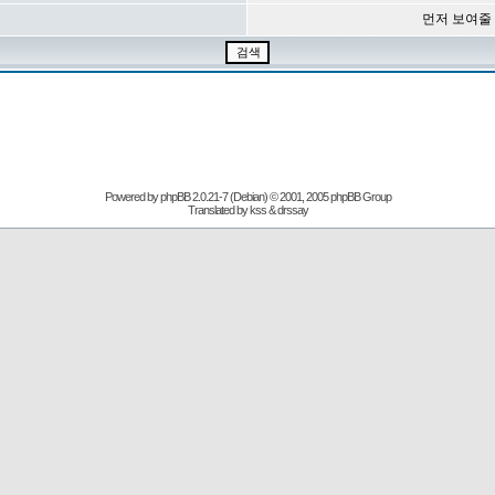
먼저 보여줄
Powered by
phpBB
2.0.21-7 (Debian) © 2001, 2005 phpBB Group
Translated by kss & drssay