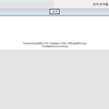
먼저 보여줄
Powered by
phpBB
2.0.21-7 (Debian) © 2001, 2005 phpBB Group
Translated by kss & drssay