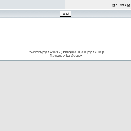
먼저 보여줄
Powered by
phpBB
2.0.21-7 (Debian) © 2001, 2005 phpBB Group
Translated by kss & drssay