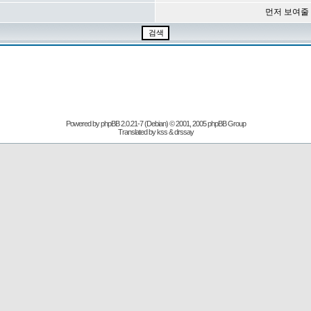
먼저 보여줄
Powered by
phpBB
2.0.21-7 (Debian) © 2001, 2005 phpBB Group
Translated by kss & drssay